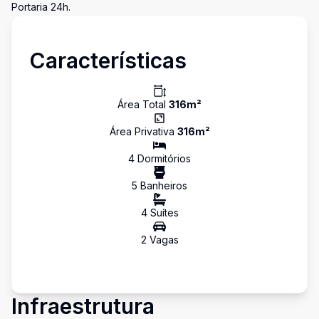
Portaria 24h.
Características
Área Total
316
m²
Área Privativa
316
m²
4
Dormitório
s
5
Banheiro
s
4
Suíte
s
2
Vaga
s
Infraestrutura