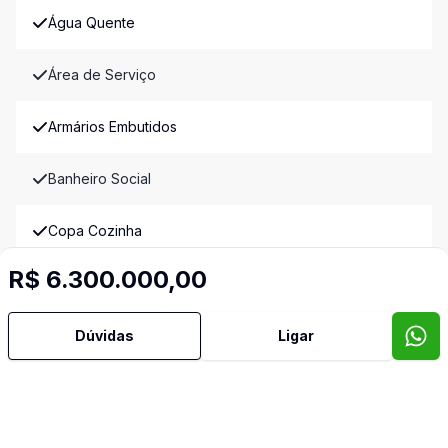
Água Quente
Área de Serviço
Armários Embutidos
Banheiro Social
Copa Cozinha
R$ 6.300.000,00
Quarto de Empregada
Dormitório com Armários
Dúvidas
Ligar
Lavabo
Vista para o Mar