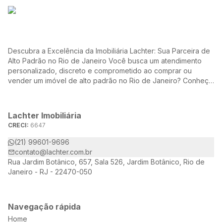
Descubra a Excelência da Imobiliária Lachter: Sua Parceira de
Alto Padrão no Rio de Janeiro Você busca um atendimento
personalizado, discreto e comprometido ao comprar ou
vender um imóvel de alto padrão no Rio de Janeiro? Conheça
a Lachter, uma referência no mercado imobiliário, dedicada a
oferecer soluções sob medida para atender às suas
necessidades e desejos.
Lachter Imobiliária
CRECI:
6647
(21) 99601-9696
contato@lachter.com.br
Rua Jardim Botânico, 657, Sala 526, Jardim Botânico, Rio de
Janeiro - RJ - 22470-050
Navegação rápida
Home