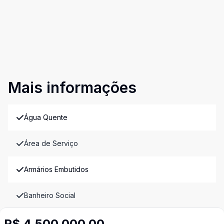
Mais informações
Água Quente
Área de Serviço
Armários Embutidos
Banheiro Social
R$ 4.500.000,00
Cozinha