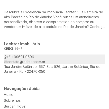
Descubra a Excelência da Imobiliária Lachter: Sua Parceira de
Alto Padrão no Rio de Janeiro Você busca um atendimento
personalizado, discreto e comprometido ao comprar ou
vender um imóvel de alto padrão no Rio de Janeiro? Conheça
a Lachter, uma referência no mercado imobiliário, dedicada a
oferecer soluções sob medida para atender às suas
necessidades e desejos.
Lachter Imobiliária
CRECI:
6647
(21) 99601-9696
contato@lachter.com.br
Rua Jardim Botânico, 657, Sala 526, Jardim Botânico, Rio de
Janeiro - RJ - 22470-050
Navegação rápida
Home
Sobre nós
Buscar imóvel