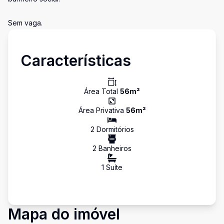
Sem vaga.
Características
Área Total
56
m²
Área Privativa
56
m²
2
Dormitório
s
2
Banheiro
s
1
Suíte
Mapa do imóvel