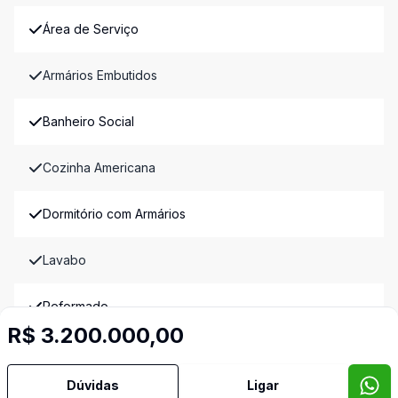
Área de Serviço
Armários Embutidos
Banheiro Social
Cozinha Americana
Dormitório com Armários
Lavabo
Reformado
R$ 3.200.000,00
Sala de Jantar
Imóveis semelhantes
Dúvidas
Ligar