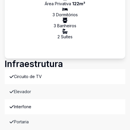
Área Privativa
122
m²
3
Dormitório
s
3
Banheiro
s
2
Suíte
s
Infraestrutura
Circuito de TV
Elevador
Interfone
Portaria