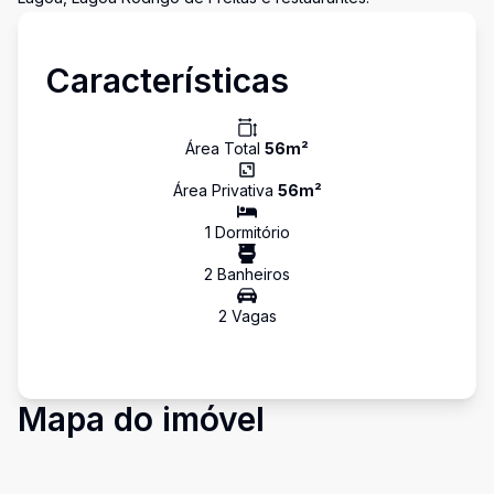
Características
Área Total
56
m²
Área Privativa
56
m²
1
Dormitório
2
Banheiro
s
2
Vaga
s
Mapa do imóvel