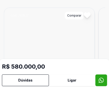
Cód:
JVJBJZ
Comparar
Có
R$ 580.000,00
Dúvidas
Ligar
Dorm
1
56
m²