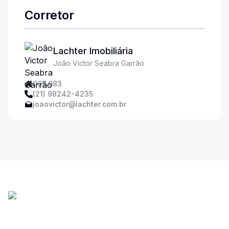
Corretor
Lachter Imobiliária
João Victor Seabra Garrão
065.983
(21) 98242-4235
joaovictor@lachter.com.br