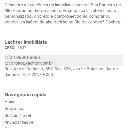
Descubra a Excelência da Imobiliária Lachter: Sua Parceira de
Alto Padrão no Rio de Janeiro Você busca um atendimento
personalizado, discreto e comprometido ao comprar ou
vender um imóvel de alto padrão no Rio de Janeiro? Conheça
a Lachter, uma referência no mercado imobiliário, dedicada a
oferecer soluções sob medida para atender às suas
necessidades e desejos.
Lachter Imobiliária
CRECI:
6647
(21) 99601-9696
contato@lachter.com.br
Rua Jardim Botânico, 657, Sala 526, Jardim Botânico, Rio de
Janeiro - RJ - 22470-050
Navegação rápida
Home
Sobre nós
Buscar imóvel
Anunciar imóvel