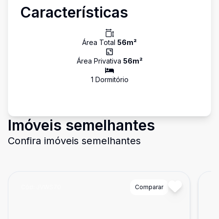
Características
Área Total
56
m²
Área Privativa
56
m²
1
Dormitório
Imóveis semelhantes
Confira imóveis semelhantes
Cód:
JVWS70
Comparar
Có