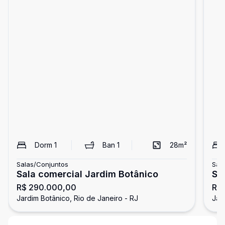
Dorm
1
Ban
1
28
m²
Salas/Conjuntos
Sal
Sala comercial Jardim Botânico
Sa
R$ 290.000,00
R$
va
Jardim Botânico, Rio de Janeiro - RJ
Jar