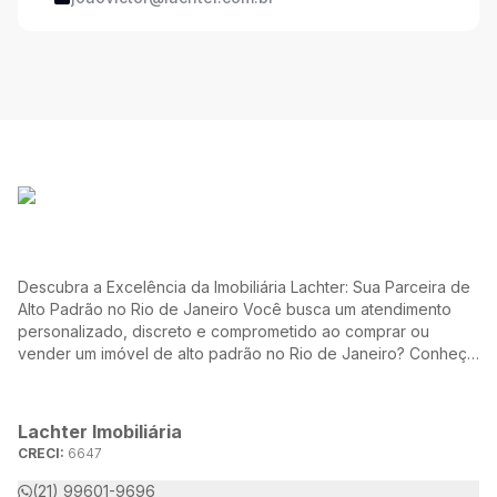
Descubra a Excelência da Imobiliária Lachter: Sua Parceira de
Alto Padrão no Rio de Janeiro Você busca um atendimento
personalizado, discreto e comprometido ao comprar ou
vender um imóvel de alto padrão no Rio de Janeiro? Conheça
a Lachter, uma referência no mercado imobiliário, dedicada a
oferecer soluções sob medida para atender às suas
necessidades e desejos.
Lachter Imobiliária
CRECI:
6647
(21) 99601-9696