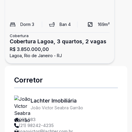
Dorm
3
Ban
4
169
m²
Cobertura
Cobertura Lagoa, 3 quartos, 2 vagas
R$ 3.850.000,00
Lagoa, Rio de Janeiro - RJ
Corretor
Lachter Imobiliária
João Victor Seabra Garrão
065.983
(21) 98242-4235
joaovictor@lachter.com.br