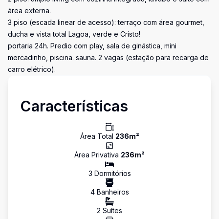
área externa.
3 piso (escada linear de acesso): terraço com área gourmet,
ducha e vista total Lagoa, verde e Cristo!
portaria 24h. Predio com play, sala de ginástica, mini
mercadinho, piscina. sauna. 2 vagas (estação para recarga de
carro elétrico).
Características
Área Total
236
m²
Área Privativa
236
m²
3
Dormitório
s
4
Banheiro
s
2
Suíte
s