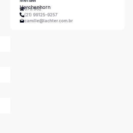
079.962
(21) 99125-9257
camille@lachter.com.br