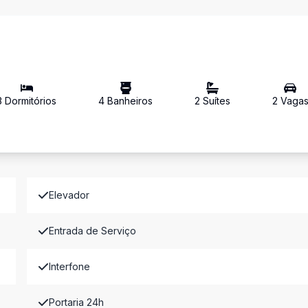
3
Dormitório
s
4
Banheiro
s
2
Suíte
s
2
Vaga
Elevador
Entrada de Serviço
Interfone
Portaria 24h