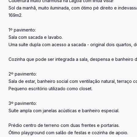
Cobertura muito charmosa na Lagoa com linda vista!
Sol da manhã, muito iluminada, com ótimo pé direito e indevass
169m2.
1º pavimento:
Sala com sacada e lavabo.
Uma suíte dupla com acesso a sacada - original dois quartos, de
Cozinha que pode ser integrada a sala, despensa e banheiro d
2º pavimento:
Sala de estar, banheiro social com ventilação natural, terraço
Pequeno escritório utilizado como closet.
3º pavimento:
Suíte ampla com janelas acústicas e banheiro especial.
Prédio centro de terreno com duas frentes e portarias.
Ótimo playground com salão de festas e cozinha de apoio.