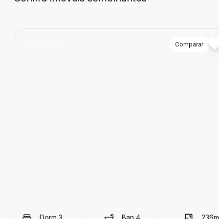
Cód:
JVEPVL
Comparar
Dorm
3
Ban
4
236
m