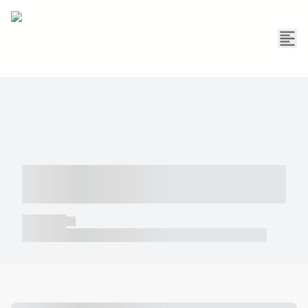
----- ----- -- ------ ---- ---- -- ----- -----
----- --- ------
----- -----
----- ----- -- ------ ---- ---- -- ----- ----- ----- --- ------