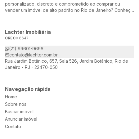
personalizado, discreto e comprometido ao comprar ou
vender um imóvel de alto padrão no Rio de Janeiro? Conheça
a Lachter, uma referência no mercado imobiliário, dedicada a
oferecer soluções sob medida para atender às suas
necessidades e desejos.
Lachter Imobiliária
CRECI:
6647
(21) 99601-9696
contato@lachter.com.br
Rua Jardim Botânico, 657, Sala 526, Jardim Botânico, Rio de
Janeiro - RJ - 22470-050
Navegação rápida
Home
Sobre nós
Buscar imóvel
Anunciar imóvel
Contato