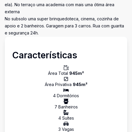
ela). No terraço uma academia com mais uma ótima área
externa
No subsolo uma super brinquedoteca, cinema, cozinha de
apoio e 2 banheiros. Garagem para 3 carros. Rua com guarita
e segurança 24h.
Características
Área Total
945
m²
Área Privativa
945
m²
4
Dormitório
s
7
Banheiro
s
4
Suíte
s
3
Vaga
s