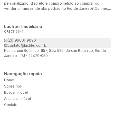
personalizado, discreto e comprometido ao comprar ou
vender um imóvel de alto padrão no Rio de Janeiro? Conheça
a Lachter, uma referência no mercado imobiliário, dedicada a
oferecer soluções sob medida para atender às suas
necessidades e desejos.
Lachter Imobiliária
CRECI:
6647
(21) 99601-9696
contato@lachter.com.br
Rua Jardim Botânico, 657, Sala 526, Jardim Botânico, Rio de
Janeiro - RJ - 22470-050
Navegação rápida
Home
Sobre nós
Buscar imóvel
Anunciar imóvel
Contato