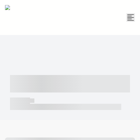
----- ----- -- ------ ---- ---- -- ----- -----
----- --- ------
----- -----
----- ----- -- ------ ---- ---- -- ----- ----- ----- --- ------