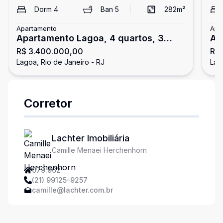
Dorm
4
Ban
5
282
m²
Apartamento
Apa
Apartamento Lagoa, 4 quartos, 3
Ap
R$ 3.400.000,00
R$
vagas
va
Lagoa, Rio de Janeiro - RJ
Lag
Corretor
Lachter Imobiliária
Camille Menaei Herchenhorn
079.962
(21) 99125-9257
camille@lachter.com.br