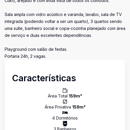
Claro, arejado e com linda vista de todos os cômodos.
Sala ampla com vidro acústico e varanda, lavabo, sala de TV
integrada (podendo voltar a ser um quarto), 3 quartos sendo
uma suíte, banheiro social e copa-cozinha planejado com área
de serviço e duas excelentes dependências.
Playground com salão de festas.
Portaria 24h, 2 vagas.
Características
Área Total
159
m²
Área Privativa
159
m²
4
Dormitório
s
3
Banheiro
s