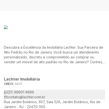
Descubra a Excelência da Imobiliária Lachter: Sua Parceira de
Alto Padrão no Rio de Janeiro Você busca um atendimento
personalizado, discreto e comprometido ao comprar ou
vender um imóvel de alto padrão no Rio de Janeiro? Conheça
a Lachter, uma referência no mercado imobiliário, dedicada a
oferecer soluções sob medida para atender às suas
necessidades e desejos.
Lachter Imobiliária
CRECI:
6647
(21) 99601-9696
contato@lachter.com.br
Rua Jardim Botânico, 657, Sala 526, Jardim Botânico, Rio de
Janeiro - RJ - 22470-050