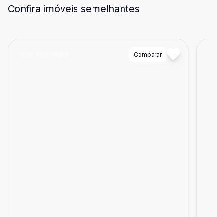
Confira imóveis semelhantes
Cód:
PCNVAMAS
Comparar
Có