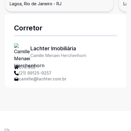
Lagoa, Rio de Janeiro - RJ
Lag
Corretor
Lachter Imobiliária
Camille Menaei Herchenhorn
079.962
(21) 99125-9257
camille@lachter.com.br