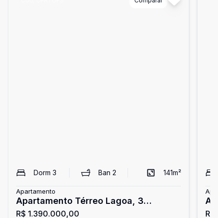
Cód:
CPATOFS
Comparar
Có
Dorm
3
Ban
2
141
m²
Apartamento
Apa
Apartamento Térreo Lagoa, 3
Ap
R$ 1.390.000,00
R$
quartos, sem vaga
va