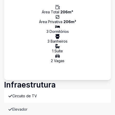
Área Total
206
m²
Área Privativa
206
m²
3
Dormitório
s
3
Banheiro
s
1
Suíte
2
Vaga
s
Infraestrutura
Circuito de TV
Elevador