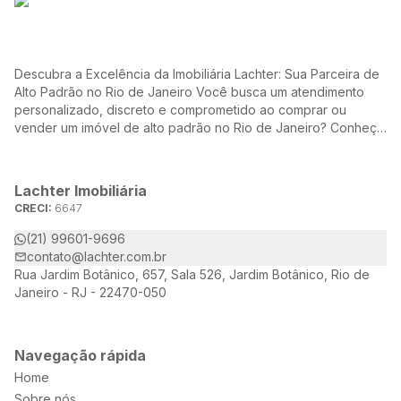
Descubra a Excelência da Imobiliária Lachter: Sua Parceira de
Alto Padrão no Rio de Janeiro Você busca um atendimento
personalizado, discreto e comprometido ao comprar ou
vender um imóvel de alto padrão no Rio de Janeiro? Conheça
a Lachter, uma referência no mercado imobiliário, dedicada a
oferecer soluções sob medida para atender às suas
necessidades e desejos.
Lachter Imobiliária
CRECI:
6647
(21) 99601-9696
contato@lachter.com.br
Rua Jardim Botânico, 657, Sala 526, Jardim Botânico, Rio de
Janeiro - RJ - 22470-050
Navegação rápida
Home
Sobre nós