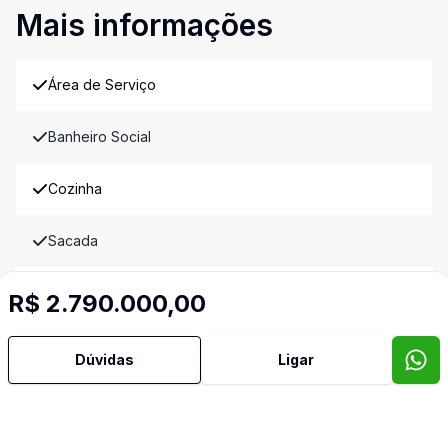
Mais informações
Área de Serviço
Banheiro Social
Cozinha
Sacada
Vista Panorâmica
R$ 2.790.000,00
Imóveis semelhantes
Dúvidas
Ligar
Confira imóveis semelhantes