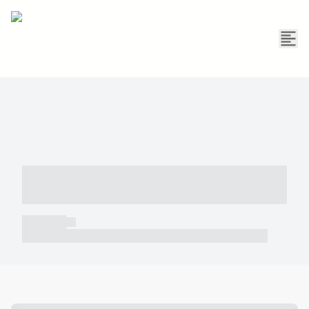
----- ----- -- ------ ---- ---- -- ----- -----
----- --- ------
----- -----
----- ----- -- ------ ---- ---- -- ----- ----- ----- --- ------