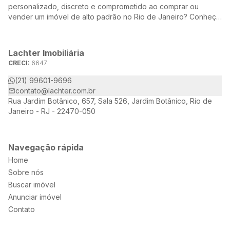
personalizado, discreto e comprometido ao comprar ou
vender um imóvel de alto padrão no Rio de Janeiro? Conheça
a Lachter, uma referência no mercado imobiliário, dedicada a
oferecer soluções sob medida para atender às suas
necessidades e desejos.
Lachter Imobiliária
CRECI:
6647
(21) 99601-9696
contato@lachter.com.br
Rua Jardim Botânico, 657, Sala 526, Jardim Botânico, Rio de
Janeiro - RJ - 22470-050
Navegação rápida
Home
Sobre nós
Buscar imóvel
Anunciar imóvel
Contato