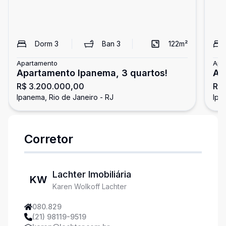
Dorm
3
Ban
3
122
m²
Apartamento
Apa
Apartamento Ipanema, 3 quartos!
Ap
R$ 3.200.000,00
R$
va
Ipanema, Rio de Janeiro - RJ
Ipa
Corretor
Lachter Imobiliária
KW
Karen Wolkoff Lachter
080.829
(21) 98119-9519