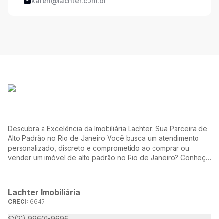
karen@lachter.com.br
Descubra a Excelência da Imobiliária Lachter: Sua Parceira de
Alto Padrão no Rio de Janeiro Você busca um atendimento
personalizado, discreto e comprometido ao comprar ou
vender um imóvel de alto padrão no Rio de Janeiro? Conheça
a Lachter, uma referência no mercado imobiliário, dedicada a
oferecer soluções sob medida para atender às suas
necessidades e desejos.
Lachter Imobiliária
CRECI:
6647
(21) 99601-9696