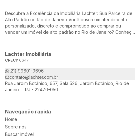
Descubra a Excelência da Imobiliária Lachter: Sua Parceira de
Alto Padrão no Rio de Janeiro Você busca um atendimento
personalizado, discreto e comprometido ao comprar ou
vender um imóvel de alto padrão no Rio de Janeiro? Conheça
a Lachter, uma referência no mercado imobiliário, dedicada a
oferecer soluções sob medida para atender às suas
necessidades e desejos.
Lachter Imobiliária
CRECI:
6647
(21) 99601-9696
contato@lachter.com.br
Rua Jardim Botânico, 657, Sala 526, Jardim Botânico, Rio de
Janeiro - RJ - 22470-050
Navegação rápida
Home
Sobre nós
Buscar imóvel