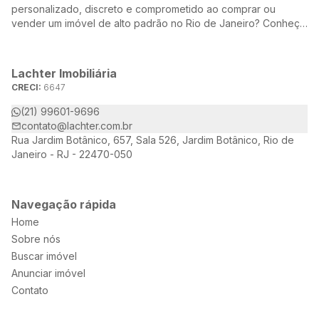
personalizado, discreto e comprometido ao comprar ou
vender um imóvel de alto padrão no Rio de Janeiro? Conheça
a Lachter, uma referência no mercado imobiliário, dedicada a
oferecer soluções sob medida para atender às suas
necessidades e desejos.
Lachter Imobiliária
CRECI:
6647
(21) 99601-9696
contato@lachter.com.br
Rua Jardim Botânico, 657, Sala 526, Jardim Botânico, Rio de
Janeiro - RJ - 22470-050
Navegação rápida
Home
Sobre nós
Buscar imóvel
Anunciar imóvel
Contato