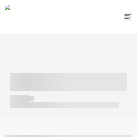
----- ----- -- ------ ---- ---- -- ----- -----
----- --- ------
----- -----
----- ----- -- ------ ---- ---- -- ----- ----- ----- --- ------