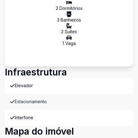
2
Dormitório
s
3
Banheiro
s
2
Suíte
s
1
Vaga
Infraestrutura
Elevador
Estacionamento
Interfone
Mapa do imóvel