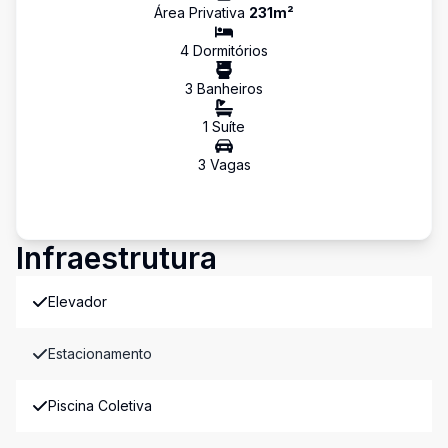
Área Privativa
231
m²
4
Dormitório
s
3
Banheiro
s
1
Suíte
3
Vaga
s
Infraestrutura
Elevador
Estacionamento
Piscina Coletiva