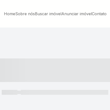
Home
Sobre nós
Buscar imóvel
Anunciar imóvel
Contato
----- ---- ---- -- ----
----- -----
----- ----- -- ------ ---- ---- -- ----- ----- ----- --- ------