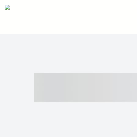
----- ----- -- -
- ------