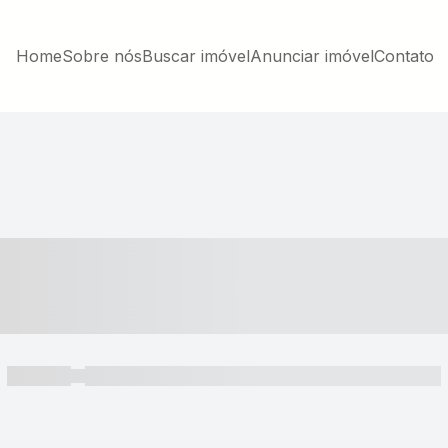
Home
Sobre nós
Buscar imóvel
Anunciar imóvel
Contato
----- ---- ---- -- ----
----- -----
----- ----- -- ------ ---- ---- -- ----- ----- ----- --- ------