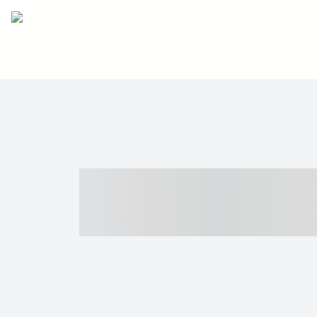
----- ----- -- -
- ------