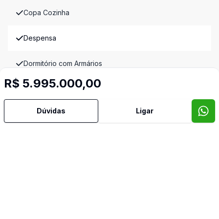
Copa Cozinha
Despensa
Dormitório com Armários
R$ 5.995.000,00
Lavabo
Dúvidas
Ligar
Reformado
Sala de TV
Imóveis semelhantes
Confira imóveis semelhantes