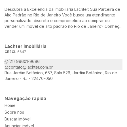
Descubra a Excelência da Imobiliária Lachter: Sua Parceira de
Alto Padrão no Rio de Janeiro Você busca um atendimento
personalizado, discreto e comprometido ao comprar ou
vender um imóvel de alto padrão no Rio de Janeiro? Conheça
a Lachter, uma referência no mercado imobiliário, dedicada a
oferecer soluções sob medida para atender às suas
necessidades e desejos.
Lachter Imobiliária
CRECI:
6647
(21) 99601-9696
contato@lachter.com.br
Rua Jardim Botânico, 657, Sala 526, Jardim Botânico, Rio de
Janeiro - RJ - 22470-050
Navegação rápida
Home
Sobre nós
Buscar imóvel
Anunciar imóvel