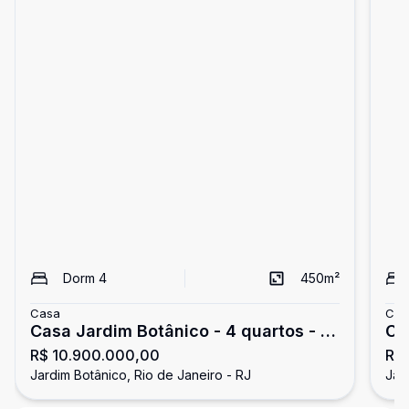
Dorm
4
450
m²
Casa
Cas
Casa Jardim Botânico - 4 quartos - 2
Ca
R$ 10.900.000,00
R$
vagas
va
Jardim Botânico, Rio de Janeiro - RJ
Jar