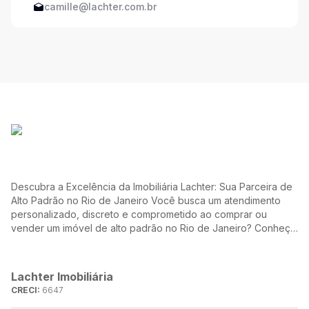
camille@lachter.com.br
Descubra a Excelência da Imobiliária Lachter: Sua Parceira de
Alto Padrão no Rio de Janeiro Você busca um atendimento
personalizado, discreto e comprometido ao comprar ou
vender um imóvel de alto padrão no Rio de Janeiro? Conheça
a Lachter, uma referência no mercado imobiliário, dedicada a
oferecer soluções sob medida para atender às suas
necessidades e desejos.
Lachter Imobiliária
CRECI:
6647