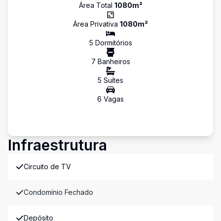
Área Total
1080
m²
Área Privativa
1080
m²
5
Dormitório
s
7
Banheiro
s
5
Suíte
s
6
Vaga
s
Infraestrutura
Circuito de TV
Condomínio Fechado
Depósito