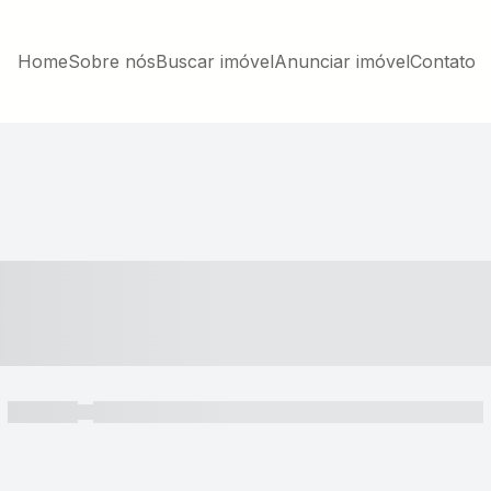
Home
Sobre nós
Buscar imóvel
Anunciar imóvel
Contato
----- ---- ---- -- ----
----- -----
----- ----- -- ------ ---- ---- -- ----- ----- ----- --- ------