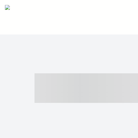
----- ----- -- -
- ------