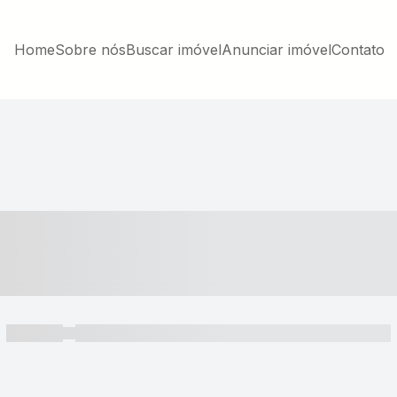
Home
Sobre nós
Buscar imóvel
Anunciar imóvel
Contato
----- ---- ---- -- ----
----- -----
----- ----- -- ------ ---- ---- -- ----- ----- ----- --- ------