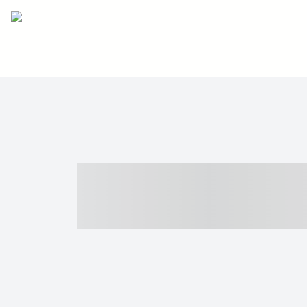
----- ----- -- -
- ------