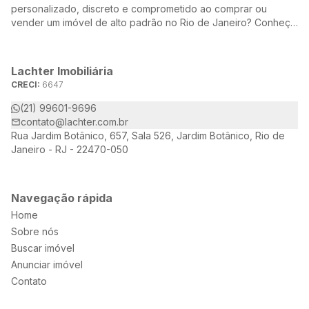
personalizado, discreto e comprometido ao comprar ou
vender um imóvel de alto padrão no Rio de Janeiro? Conheça
a Lachter, uma referência no mercado imobiliário, dedicada a
oferecer soluções sob medida para atender às suas
necessidades e desejos.
Lachter Imobiliária
CRECI:
6647
(21) 99601-9696
contato@lachter.com.br
Rua Jardim Botânico, 657, Sala 526, Jardim Botânico, Rio de
Janeiro - RJ - 22470-050
Navegação rápida
Home
Sobre nós
Buscar imóvel
Anunciar imóvel
Contato