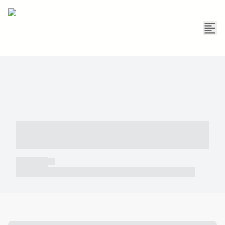
----- ----- -- ------ ---- ---- -- ----- -----
----- --- ------
----- -----
----- ----- -- ------ ---- ---- -- ----- ----- ----- --- ------