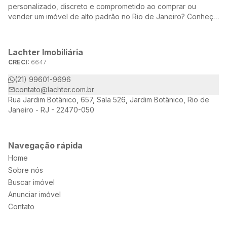
personalizado, discreto e comprometido ao comprar ou
vender um imóvel de alto padrão no Rio de Janeiro? Conheça
a Lachter, uma referência no mercado imobiliário, dedicada a
oferecer soluções sob medida para atender às suas
necessidades e desejos.
Lachter Imobiliária
CRECI:
6647
(21) 99601-9696
contato@lachter.com.br
Rua Jardim Botânico, 657, Sala 526, Jardim Botânico, Rio de
Janeiro - RJ - 22470-050
Navegação rápida
Home
Sobre nós
Buscar imóvel
Anunciar imóvel
Contato