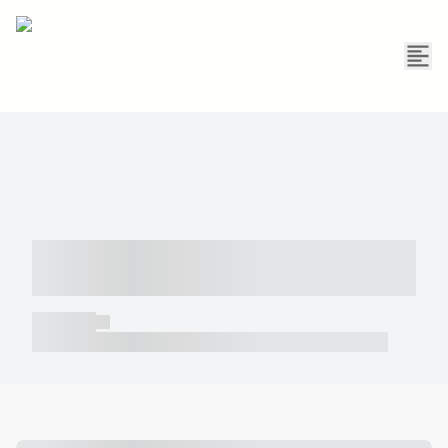
----- ----- -- ------ ---- ---- -- ----- -----
----- --- ------
----- -----
----- ----- -- ------ ---- ---- -- ----- ----- ----- --- ------