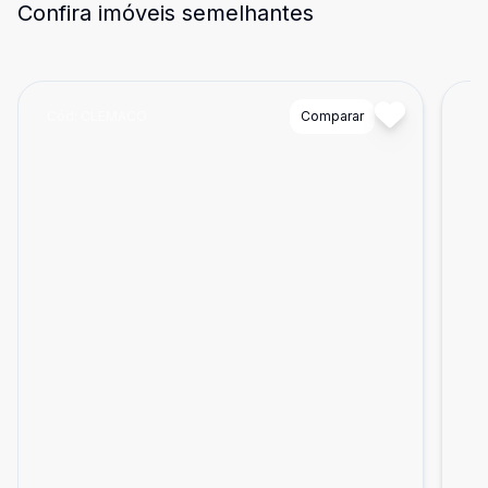
Confira imóveis semelhantes
Cód:
CLEMACO
Comparar
Có