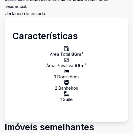
residencial.
Um lance de escada.
Características
Área Total
86
m²
Área Privativa
86
m²
3
Dormitório
s
2
Banheiro
s
1
Suíte
Imóveis semelhantes