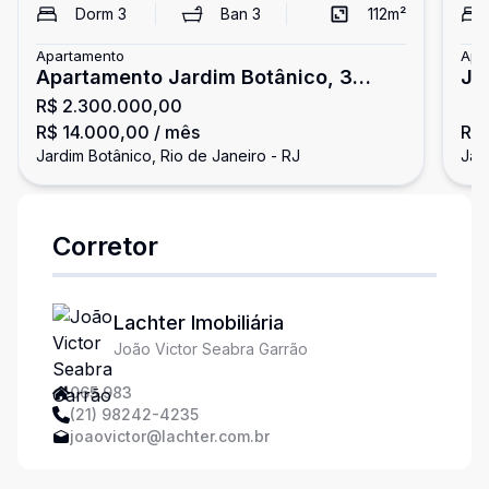
Dorm
3
Ban
3
112
m²
Apartamento
Apa
Apartamento Jardim Botânico, 3
Ja
R$ 2.300.000,00
quartos, 1 vaga
R$ 14.000,00
/ mês
R$
Jardim Botânico, Rio de Janeiro - RJ
Jar
Corretor
Lachter Imobiliária
João Victor Seabra Garrão
065.983
(21) 98242-4235
joaovictor@lachter.com.br