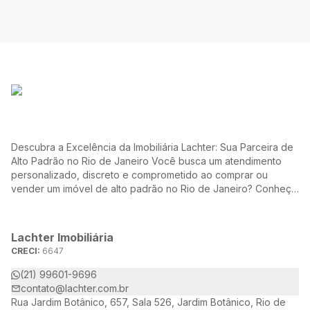
Descubra a Excelência da Imobiliária Lachter: Sua Parceira de
Alto Padrão no Rio de Janeiro Você busca um atendimento
personalizado, discreto e comprometido ao comprar ou
vender um imóvel de alto padrão no Rio de Janeiro? Conheça
a Lachter, uma referência no mercado imobiliário, dedicada a
oferecer soluções sob medida para atender às suas
necessidades e desejos.
Lachter Imobiliária
CRECI:
6647
(21) 99601-9696
contato@lachter.com.br
Rua Jardim Botânico, 657, Sala 526, Jardim Botânico, Rio de