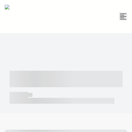
----- ----- -- ------ ---- ---- -- ----- -----
----- --- ------
----- -----
----- ----- -- ------ ---- ---- -- ----- ----- ----- --- ------