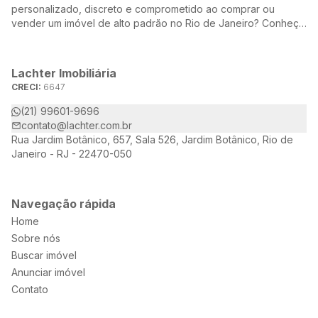
personalizado, discreto e comprometido ao comprar ou
vender um imóvel de alto padrão no Rio de Janeiro? Conheça
a Lachter, uma referência no mercado imobiliário, dedicada a
oferecer soluções sob medida para atender às suas
necessidades e desejos.
Lachter Imobiliária
CRECI:
6647
(21) 99601-9696
contato@lachter.com.br
Rua Jardim Botânico, 657, Sala 526, Jardim Botânico, Rio de
Janeiro - RJ - 22470-050
Navegação rápida
Home
Sobre nós
Buscar imóvel
Anunciar imóvel
Contato