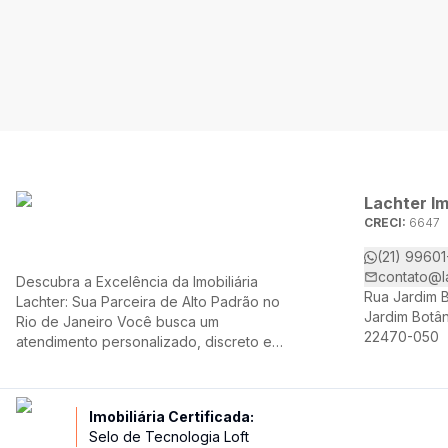
Lachter Im
CRECI:
6647
(21) 9960
contato@l
Descubra a Excelência da Imobiliária
Rua Jardim B
Lachter: Sua Parceira de Alto Padrão no
Jardim Botân
Rio de Janeiro Você busca um
22470-050
atendimento personalizado, discreto e
comprometido ao comprar ou vender
um imóvel de alto padrão no Rio de
Janeiro? Conheça a Lachter, uma
Imobiliária Certificada:
referência no mercado imobiliário,
Selo de Tecnologia Loft
dedicada a oferecer soluções sob