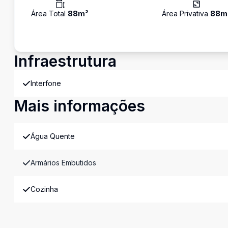
Área Total
88
m²
Área Privativa
88
m
Infraestrutura
Interfone
Mais informações
Água Quente
Armários Embutidos
Cozinha