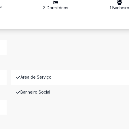
²
3
Dormitório
s
1
Banheir
Área de Serviço
Banheiro Social