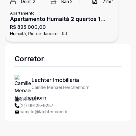
Dorm
2
Ban
2
72
m²
Apartamento
Apartamento Humaitá 2 quartos 1
R$ 895.000,00
vaga
Humaitá, Rio de Janeiro - RJ
Corretor
Lachter Imobiliária
Camille Menaei Herchenhorn
079.962
(21) 99125-9257
camille@lachter.com.br