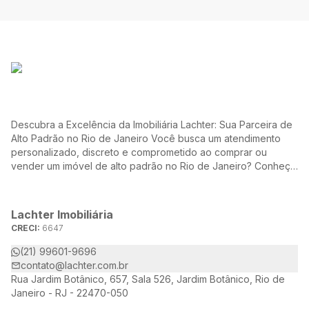
Descubra a Excelência da Imobiliária Lachter: Sua Parceira de
Alto Padrão no Rio de Janeiro Você busca um atendimento
personalizado, discreto e comprometido ao comprar ou
vender um imóvel de alto padrão no Rio de Janeiro? Conheça
a Lachter, uma referência no mercado imobiliário, dedicada a
oferecer soluções sob medida para atender às suas
necessidades e desejos.
Lachter Imobiliária
CRECI:
6647
(21) 99601-9696
contato@lachter.com.br
Rua Jardim Botânico, 657, Sala 526, Jardim Botânico, Rio de
Janeiro - RJ - 22470-050