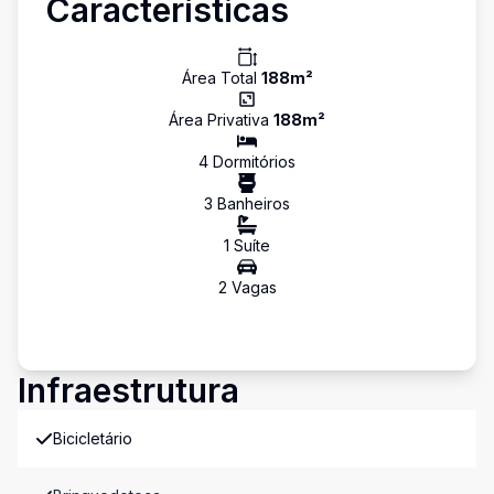
Características
Área Total
188
m²
Área Privativa
188
m²
4
Dormitório
s
3
Banheiro
s
1
Suíte
2
Vaga
s
Infraestrutura
Bicicletário