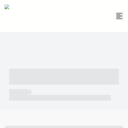
----- ----- -- ------ ---- ---- -- ----- -----
----- --- ------
----- -----
----- ----- -- ------ ---- ---- -- ----- ----- ----- --- ------