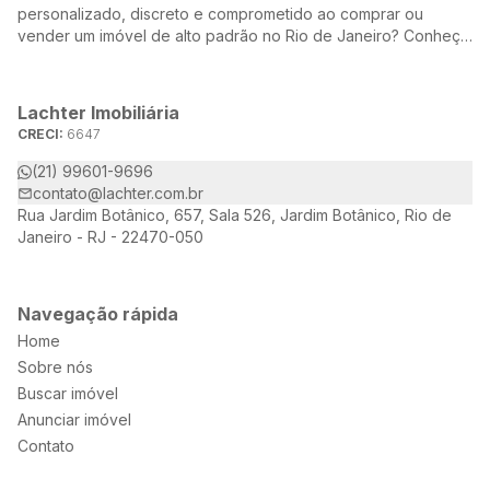
personalizado, discreto e comprometido ao comprar ou
vender um imóvel de alto padrão no Rio de Janeiro? Conheça
a Lachter, uma referência no mercado imobiliário, dedicada a
oferecer soluções sob medida para atender às suas
necessidades e desejos.
Lachter Imobiliária
CRECI:
6647
(21) 99601-9696
contato@lachter.com.br
Rua Jardim Botânico, 657, Sala 526, Jardim Botânico, Rio de
Janeiro - RJ - 22470-050
Navegação rápida
Home
Sobre nós
Buscar imóvel
Anunciar imóvel
Contato