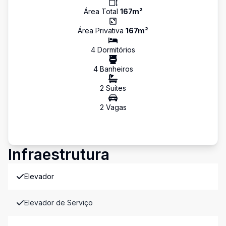
Área Total
167
m²
Área Privativa
167
m²
4
Dormitório
s
4
Banheiro
s
2
Suíte
s
2
Vaga
s
Infraestrutura
Elevador
Elevador de Serviço