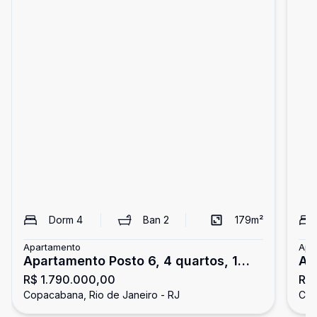
Dorm
4
Ban
2
179
m²
Apartamento
Apa
Apartamento Posto 6, 4 quartos, 1
Ap
R$ 1.790.000,00
R$
vaga
va
Copacabana, Rio de Janeiro - RJ
Cop