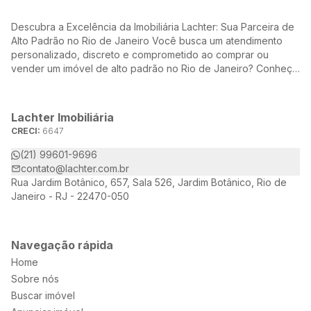
Descubra a Excelência da Imobiliária Lachter: Sua Parceira de
Alto Padrão no Rio de Janeiro Você busca um atendimento
personalizado, discreto e comprometido ao comprar ou
vender um imóvel de alto padrão no Rio de Janeiro? Conheça
a Lachter, uma referência no mercado imobiliário, dedicada a
oferecer soluções sob medida para atender às suas
necessidades e desejos.
Lachter Imobiliária
CRECI:
6647
(21) 99601-9696
contato@lachter.com.br
Rua Jardim Botânico, 657, Sala 526, Jardim Botânico, Rio de
Janeiro - RJ - 22470-050
Navegação rápida
Home
Sobre nós
Buscar imóvel