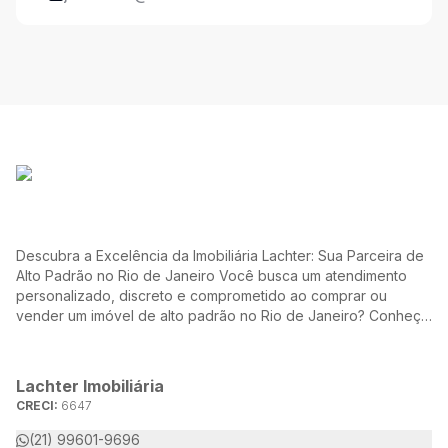
Descubra a Excelência da Imobiliária Lachter: Sua Parceira de
Alto Padrão no Rio de Janeiro Você busca um atendimento
personalizado, discreto e comprometido ao comprar ou
vender um imóvel de alto padrão no Rio de Janeiro? Conheça
a Lachter, uma referência no mercado imobiliário, dedicada a
oferecer soluções sob medida para atender às suas
necessidades e desejos.
Lachter Imobiliária
CRECI:
6647
(21) 99601-9696