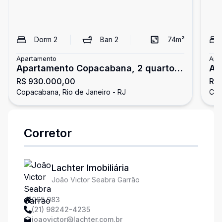
Dorm
2
Ban
2
74
m²
Apartamento
Apa
Apartamento Copacabana, 2 quartos,
Ap
R$ 930.000,00
R$ 
1 vaga
1 
Copacabana, Rio de Janeiro - RJ
Cop
Corretor
Lachter Imobiliária
João Victor Seabra Garrão
065.983
(21) 98242-4235
joaovictor@lachter.com.br