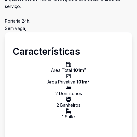
serviço.
Portaria 24h.
Sem vaga,
Características
Área Total
101
m²
Área Privativa
101
m²
2
Dormitório
s
2
Banheiro
s
1
Suíte