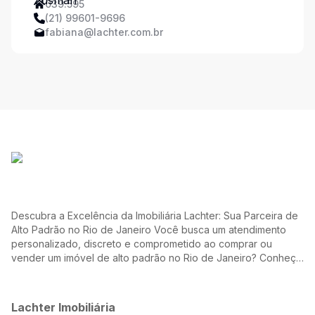
039.595
(21) 99601-9696
fabiana@lachter.com.br
Descubra a Excelência da Imobiliária Lachter: Sua Parceira de
Alto Padrão no Rio de Janeiro Você busca um atendimento
personalizado, discreto e comprometido ao comprar ou
vender um imóvel de alto padrão no Rio de Janeiro? Conheça
a Lachter, uma referência no mercado imobiliário, dedicada a
oferecer soluções sob medida para atender às suas
necessidades e desejos.
Lachter Imobiliária