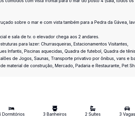
 os cômodos com vista frontal para o mar do posto 4 (sala, todos os
ruçado sobre o mar e com vista também para a Pedra da Gávea, la
al e sala de tv. o elevador chega aos 2 andares.
ruturas para lazer: Churrasqueiras, Estacionamentos Visitantes,
es Infantis, Piscinas aquecidas, Quadra de futebol, Quadra de tênis
alões de Jogos, Saunas, Transporte privativo por ônibus, vans e ba
a de material de construção, Mercado, Padaria e Restaurante, Pet S
4
Dormitório
s
3
Banheiro
s
2
Suíte
s
3
Vaga