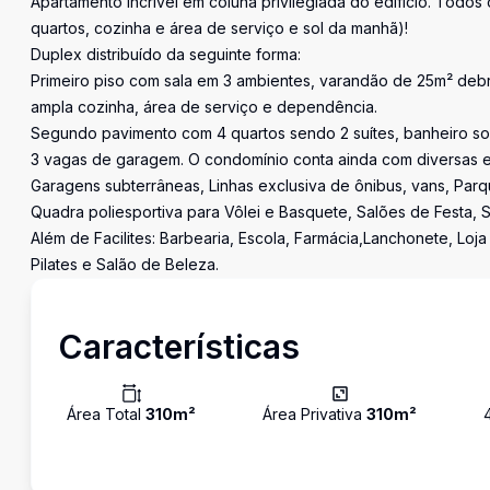
Apartamento incrível em coluna privilegiada do edíficio. Todos
quartos, cozinha e área de serviço e sol da manhã)!
Duplex distribuído da seguinte forma:
Primeiro piso com sala em 3 ambientes, varandão de 25m² deb
ampla cozinha, área de serviço e dependência.
Segundo pavimento com 4 quartos sendo 2 suítes, banheiro soci
3 vagas de garagem. O condomínio conta ainda com diversas est
Garagens subterrâneas, Linhas exclusiva de ônibus, vans, Parqu
Quadra poliesportiva para Vôlei e Basquete, Salões de Festa, S
Além de Facilites: Barbearia, Escola, Farmácia,Lanchonete, Loj
Pilates e Salão de Beleza.
Características
Área Total
310
m²
Área Privativa
310
m²