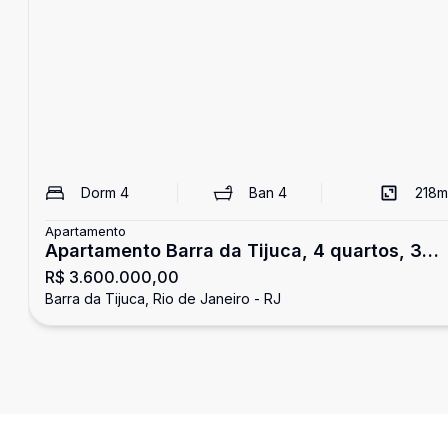
Dorm
4
Ban
4
218
m
Apartamento
Apartamento Barra da Tijuca, 4 quartos, 3
R$ 3.600.000,00
vagas
Barra da Tijuca, Rio de Janeiro - RJ