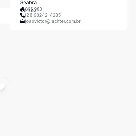
065.983
(21) 98242-4235
joaovictor@lachter.com.br