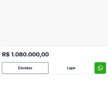
Mais informações
R$ 1.080.000,00
Dúvidas
Ligar
Vitrine
Corretor
Lachter Imobiliária