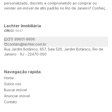
personalizado, discreto e comprometido ao comprar ou
vender um imóvel de alto padrão no Rio de Janeiro? Conheça
a Lachter, uma referência no mercado imobiliário, dedicada a
oferecer soluções sob medida para atender às suas
necessidades e desejos.
Lachter Imobiliária
CRECI:
6647
(21) 99601-9696
contato@lachter.com.br
Rua Jardim Botânico, 657, Sala 526, Jardim Botânico, Rio de
Janeiro - RJ - 22470-050
Navegação rápida
Home
Sobre nós
Buscar imóvel
Anunciar imóvel
Contato