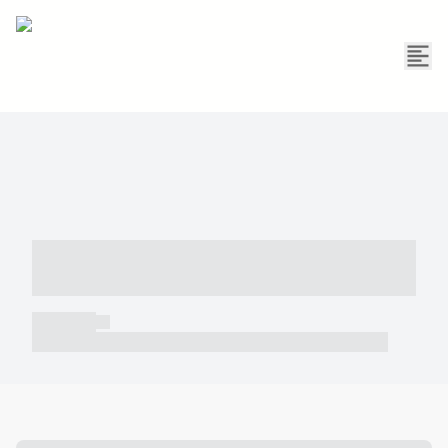
----- ----- -- ------ ---- ---- -- ----- -----
----- --- ------
----- -----
----- ----- -- ------ ---- ---- -- ----- ----- ----- --- ------