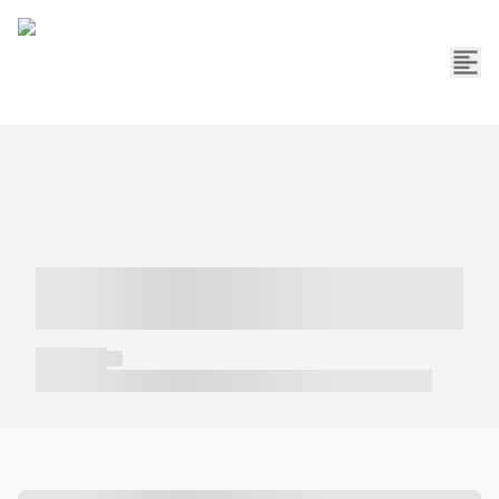
----- ----- -- ------ ---- ---- -- ----- -----
----- --- ------
----- -----
----- ----- -- ------ ---- ---- -- ----- ----- ----- --- ------