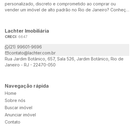
personalizado, discreto e comprometido ao comprar ou
vender um imóvel de alto padrão no Rio de Janeiro? Conheça
a Lachter, uma referência no mercado imobiliário, dedicada a
oferecer soluções sob medida para atender às suas
necessidades e desejos.
Lachter Imobiliária
CRECI:
6647
(21) 99601-9696
contato@lachter.com.br
Rua Jardim Botânico, 657, Sala 526, Jardim Botânico, Rio de
Janeiro - RJ - 22470-050
Navegação rápida
Home
Sobre nós
Buscar imóvel
Anunciar imóvel
Contato