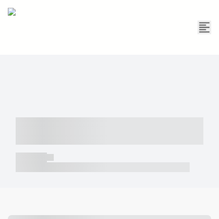
----- ----- -- ------ ---- ---- -- ----- -----
----- --- ------
----- -----
----- ----- -- ------ ---- ---- -- ----- ----- ----- --- ------