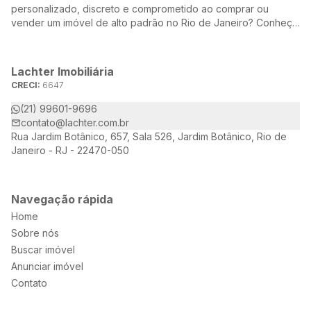
personalizado, discreto e comprometido ao comprar ou
vender um imóvel de alto padrão no Rio de Janeiro? Conheça
a Lachter, uma referência no mercado imobiliário, dedicada a
oferecer soluções sob medida para atender às suas
necessidades e desejos.
Lachter Imobiliária
CRECI:
6647
(21) 99601-9696
contato@lachter.com.br
Rua Jardim Botânico, 657, Sala 526, Jardim Botânico, Rio de
Janeiro - RJ - 22470-050
Navegação rápida
Home
Sobre nós
Buscar imóvel
Anunciar imóvel
Contato