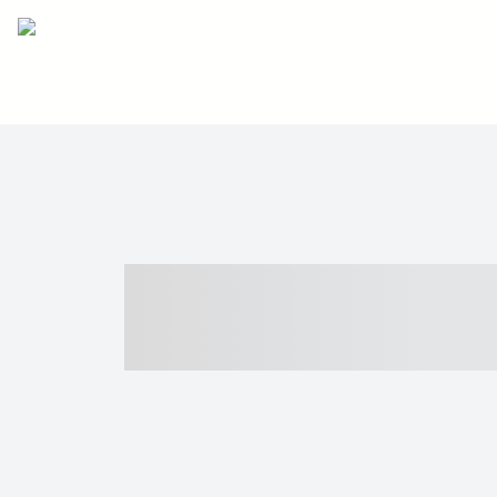
----- ----- -- -
- ------