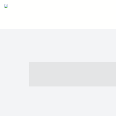
----- ----- -- -
- ------