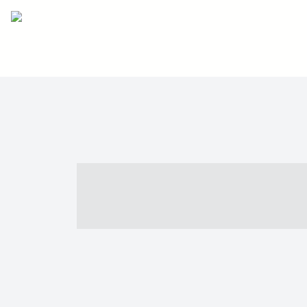
----- ----- -- -
- ------