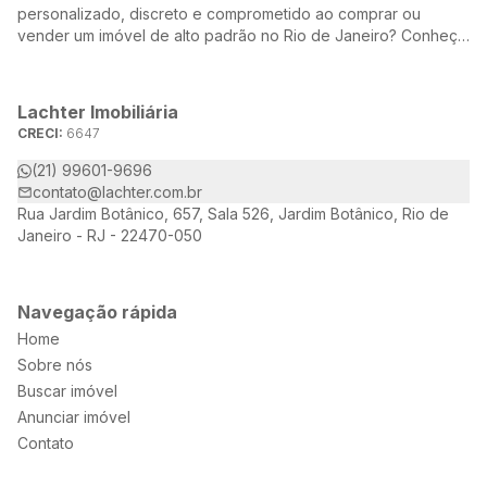
personalizado, discreto e comprometido ao comprar ou
vender um imóvel de alto padrão no Rio de Janeiro? Conheça
a Lachter, uma referência no mercado imobiliário, dedicada a
oferecer soluções sob medida para atender às suas
necessidades e desejos.
Lachter Imobiliária
CRECI:
6647
(21) 99601-9696
contato@lachter.com.br
Rua Jardim Botânico, 657, Sala 526, Jardim Botânico, Rio de
Janeiro - RJ - 22470-050
Navegação rápida
Home
Sobre nós
Buscar imóvel
Anunciar imóvel
Contato