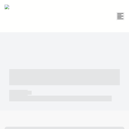
----- ----- -- ------ ---- ---- -- ----- -----
----- --- ------
----- -----
----- ----- -- ------ ---- ---- -- ----- ----- ----- --- ------